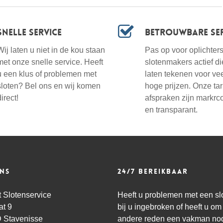
Snelle service
Betrouwbare ser
Wij laten u niet in de kou staan
Pas op voor oplichters!
met onze snelle service. Heeft
slotenmakers actief di
u een klus of problemen met
laten tekenen voor vee
sloten? Bel ons en wij komen
hoge prijzen. Onze ta
direct!
afspraken zijn markrc
en transparant.
ns
24/7 bereikbaar
 Slotenservice
Heeft u problemen met een slot
at 9
bij u ingebroken of heeft u om
 Stavenisse
andere reden een vakman nod