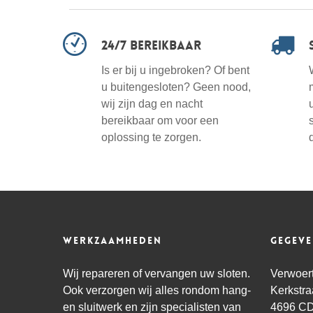
24/7 bereikbaar
Is er bij u ingebroken? Of bent
u buitengesloten? Geen nood,
wij zijn dag en nacht
bereikbaar om voor een
oplossing te zorgen.
Werkzaamheden
Gegeve
Wij repareren of vervangen uw sloten.
Verwoert
Ook verzorgen wij alles rondom hang-
Kerkstra
en sluitwerk en zijn specialisten van
4696 CD