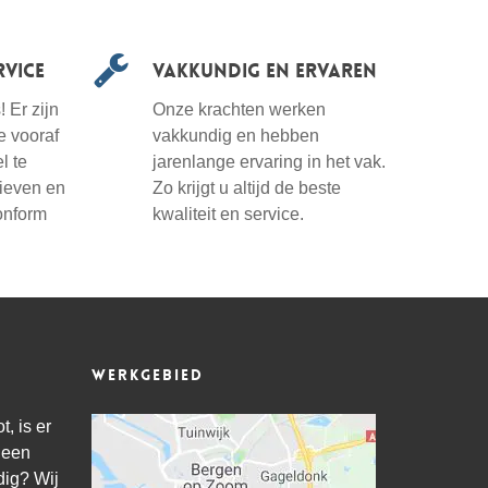
vice
Vakkundig en ervaren
 Er zijn
Onze krachten werken
e vooraf
vakkundig en hebben
l te
jarenlange ervaring in het vak.
rieven en
Zo krijgt u altijd de beste
onform
kwaliteit en service.
Werkgebied
, is er
 een
ig? Wij